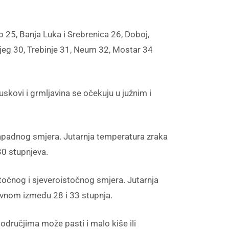
o 25, Banja Luka i Srebrenica 26, Doboj,
Brijeg 30, Trebinje 31, Neum 32, Mostar 34
uskovi i grmljavina se očekuju u južnim i
ozapadnog smjera. Jutarnja temperatura zraka
30 stupnjeva.
točnog i sjeveroistočnog smjera. Jutarnja
avnom između 28 i 33 stupnja.
dručjima može pasti i malo kiše ili