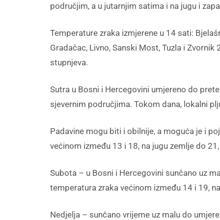
područjim, a u jutarnjim satima i na jugu i za
Temperature zraka izmjerene u 14 sati: Bjelašn
Gradačac, Livno, Sanski Most, Tuzla i Zvornik 2
stupnjeva.
Sutra u Bosni i Hercegovini umjereno do pretež
sjevernim područjima. Tokom dana, lokalni plju
Padavine mogu biti i obilnije, a moguća je i 
većinom između 13 i 18, na jugu zemlje do 21
Subota – u Bosni i Hercegovini sunčano uz mal
temperatura zraka većinom između 14 i 19, na
Nedjelja – sunčano vrijeme uz malu do umjere