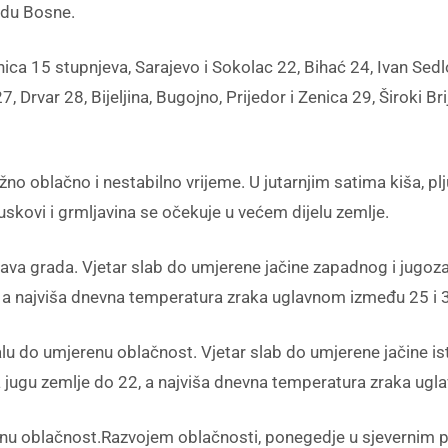
padu Bosne.
ica 15 stupnjeva, Sarajevo i Sokolac 22, Bihać 24, Ivan Sedl
7, Drvar 28, Bijeljina, Bugojno, Prijedor i Zenica 29, Široki 
no oblačno i nestabilno vrijeme. U jutarnjim satima kiša, plj
skovi i grmljavina se očekuje u većem dijelu zemlje.
pojava grada. Vjetar slab do umjerene jačine zapadnog i jug
, a najviša dnevna temperatura zraka uglavnom između 25 i 
u do umjerenu oblačnost. Vjetar slab do umjerene jačine is
 jugu zemlje do 22, a najviša dnevna temperatura zraka ugl
nu oblačnost.Razvojem oblačnosti, ponegedje u sjevernim po