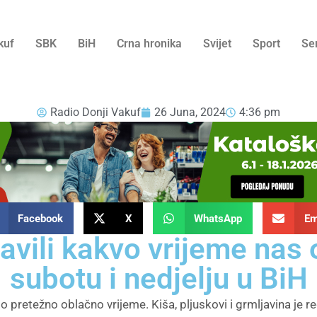
kuf
SBK
BiH
Crna hronika
Svijet
Sport
Se
Radio Donji Vakuf
26 Juna, 2024
4:36 pm
Facebook
X
WhatsApp
Em
avili kakvo vrijeme nas 
subotu i nedjelju u BiH
 pretežno oblačno vrijeme. Kiša, pljuskovi i grmljavina je re