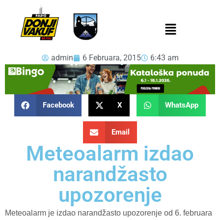
admin
6 Februara, 2015
6:43 am
Facebook
X
WhatsApp
Email
Meteoalarm izdao
narandžasto
upozorenje
Meteoalarm je izdao narandžasto upozorenje od 6. februara