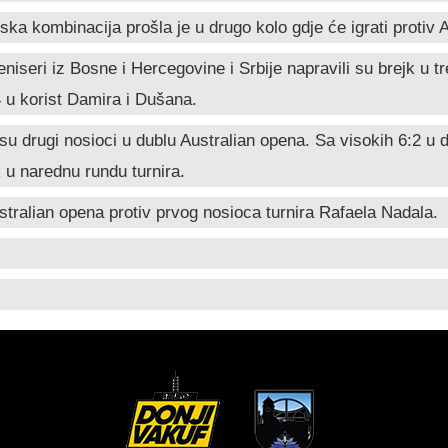
alska kombinacija prošla je u drugo kolo gdje će igrati protiv
eniseri iz Bosne i Hercegovine i Srbije napravili su brejk u 
 u korist Damira i Dušana.
su drugi nosioci u dublu Australian opena. Sa visokih 6:2 u 
k u narednu rundu turnira.
tralian opena protiv prvog nosioca turnira Rafaela Nadala.