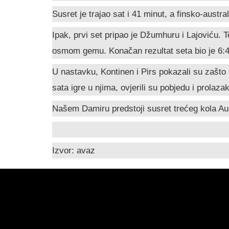
Susret je trajao sat i 41 minut, a finsko-austr
Ipak, prvi set pripao je Džumhuru i Lajoviću. T
osmom gemu. Konačan rezultat seta bio je 6:4
U nastavku, Kontinen i Pirs pokazali su zašto 
sata igre u njima, ovjerili su pobjedu i prolaza
Našem Damiru predstoji susret trećeg kola Aus
Izvor: avaz