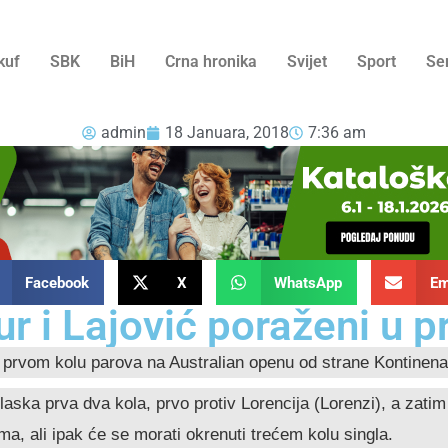
kuf
SBK
BiH
Crna hronika
Svijet
Sport
Se
admin
18 Januara, 2018
7:36 am
Facebook
X
WhatsApp
Em
 i Lajović poraženi u 
rvom kolu parova na Australian openu od strane Kontinena i 
olaska prva dva kola, prvo protiv Lorencija (Lorenzi), a zati
ma, ali ipak će se morati okrenuti trećem kolu singla.