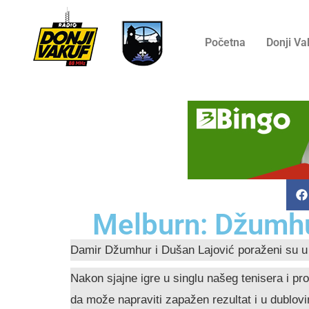
Početna
Donji Va
Melburn: Džumhur
Damir Džumhur i Dušan Lajović poraženi su u p
Nakon sjajne igre u singlu našeg tenisera i pr
da može napraviti zapažen rezultat i u dublovi