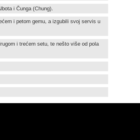
 Albota i Čunga (Chung).
trećem i petom gemu, a izgubili svoj servis u
drugom i trećem setu, te nešto više od pola