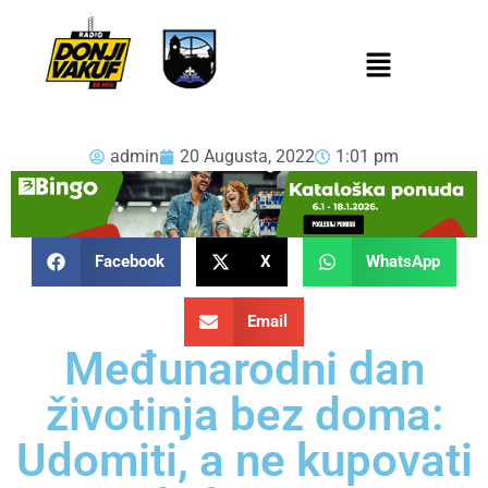
admin
20 Augusta, 2022
1:01 pm
Facebook
X
WhatsApp
Email
Međunarodni dan
životinja bez doma:
Udomiti, a ne kupovati