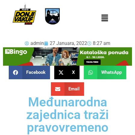
admin
27 Januara, 2022
8:27 am
Facebook
X
WhatsApp
Email
Međunarodna
zajednica traži
pravovremeno