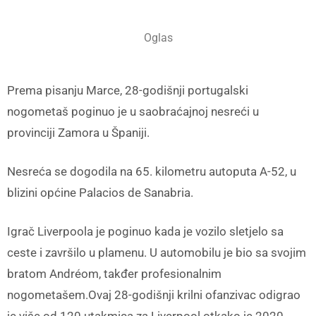
Oglas
Prema pisanju Marce, 28-godišnji portugalski
nogometaš poginuo je u saobraćajnoj nesreći u
provinciji Zamora u Španiji.
Nesreća se dogodila na 65. kilometru autoputa A-52, u
blizini općine Palacios de Sanabria.
Igrač Liverpoola je poginuo kada je vozilo sletjelo sa
ceste i završilo u plamenu. U automobilu je bio sa svojim
bratom Andréom, takđer profesionalnim
nogometašem.Ovaj 28-godišnji krilni ofanzivac odigrao
je više od 120 utakmica za Liverpool otkako je 2020.