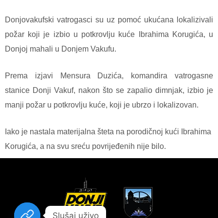
Donjovakufski vatrogasci su uz pomoć ukućana lokalizivali
požar koji je izbio u potkrovlju kuće Ibrahima Korugića, u
Donjoj mahali u Donjem Vakufu.
Prema izjavi Mensura Duzića, komandira vatrogasne
stanice Donji Vakuf, nakon što se zapalio dimnjak, izbio je
manji požar u potkrovlju kuće, koji je ubrzo i lokalizovan.
Iako je nastala materijalna šteta na porodičnoj kući Ibrahima
Korugića, a na svu sreću povrijeđenih nije bilo.
Slušaj uživo