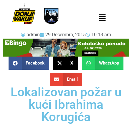
admin
29 Decembra, 2015
10:13 am
Facebook
X
WhatsApp
Email
Lokalizovan požar u
kući Ibrahima
Korugića