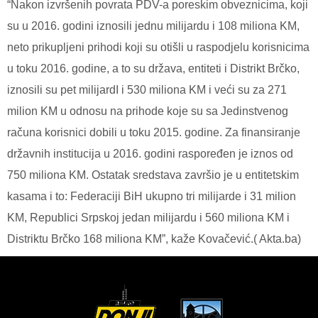
“Nakon izvršenih povrata PDV-a poreskim obveznicima, koji
su u 2016. godini iznosili jednu milijardu i 108 miliona KM,
neto prikupljeni prihodi koji su otišli u raspodjelu korisnicima
u toku 2016. godine, a to su država, entiteti i Distrikt Brčko,
iznosili su pet milijardI i 530 miliona KM i veći su za 271
milion KM u odnosu na prihode koje su sa Jedinstvenog
računa korisnici dobili u toku 2015. godine. Za finansiranje
državnih institucija u 2016. godini raspoređen je iznos od
750 miliona KM. Ostatak sredstava završio je u entitetskim
kasama i to: Federaciji BiH ukupno tri milijarde i 31 milion
KM, Republici Srpskoj jedan milijardu i 560 miliona KM i
Distriktu Brčko 168 miliona KM”, kaže Kovačević.( Akta.ba)