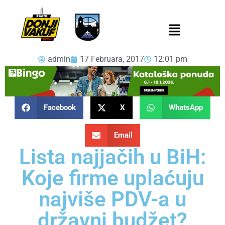
admin
17 Februara, 2017
12:01 pm
Facebook
X
WhatsApp
Email
Lista najjačih u BiH:
Koje firme uplaćuju
najviše PDV-a u
državni budžet?