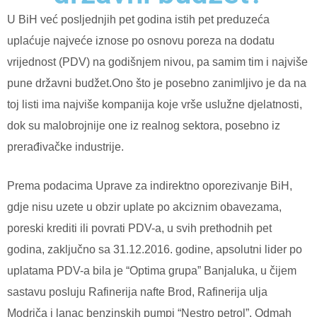
U BiH već posljednjih pet godina istih pet preduzeća
uplaćuje najveće iznose po osnovu poreza na dodatu
vrijednost (PDV) na godišnjem nivou, pa samim tim i najviše
pune državni budžet.Ono što je posebno zanimljivo je da na
toj listi ima najviše kompanija koje vrše uslužne djelatnosti,
dok su malobrojnije one iz realnog sektora, posebno iz
prerađivačke industrije.
Prema podacima Uprave za indirektno oporezivanje BiH,
gdje nisu uzete u obzir uplate po akciznim obavezama,
poreski krediti ili povrati PDV-a, u svih prethodnih pet
godina, zaključno sa 31.12.2016. godine, apsolutni lider po
uplatama PDV-a bila je “Optima grupa” Banjaluka, u čijem
sastavu posluju Rafinerija nafte Brod, Rafinerija ulja
Modriča i lanac benzinskih pumpi “Nestro petrol”. Odmah