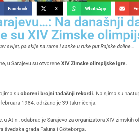
Facebook
X
WhatsApp
Em
Sarajevu…: Na današnji d
e su XIV Zimske olimpij
av svijet, pa skije na rame i sanke u ruke put Rajske doline…
ine, u Sarajevu su otvorene
XIV Zimske olimpijske igre.
kojima su
oboreni brojni tadašnji rekordi.
Na njima su nastup
. februara 1984. održano je 39 takmičenja.
u Atini, odabrao je Sarajevo za organizatora XIV zimskih olim
va švedska grada Faluna i Göteborga.