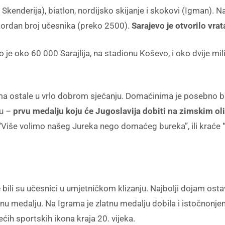
i Skenderija), biatlon, nordijsko skijanje i skokovi (Igman). 
ekordan broj učesnika (preko 2500).
Sarajevo je otvorilo vra
o je oko 60 000 Sarajlija, na stadionu Koševo, i oko dvije mil
a ostale u vrlo dobrom sjećanju. Domaćinima je posebno bil
mu –
prvu medalju koju će Jugoslavija dobiti na zimskim o
 “Više volimo našeg Jureka nego domaćeg bureka”, ili kraće
e
bili su učesnici u umjetničkom klizanju. Najbolji dojam osta
latnu medalju. Na Igrama je zlatnu medalju dobila i istočnonj
ćih sportskih ikona kraja 20. vijeka.