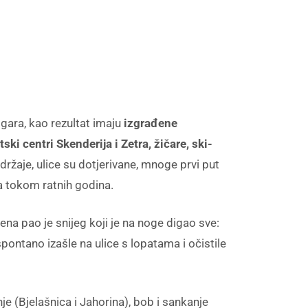
gara, kao rezultat imaju
izgrađene
ski centri Skenderija i Zetra, žičare, ski-
držaje, ulice su dotjerivane, mnoge prvi put
a tokom ratnih godina.
na pao je snijeg koji je na noge digao sve:
 spontano izašle na ulice s lopatama i očistile
e (Bjelašnica i Jahorina), bob i sankanje