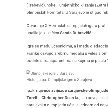
(Trebević), hokej i umjetničko klizanje (Zetra 
olimpijskih komiteta. U Sarajevo je stigao r
Otvaranje XIV zimskih olimpijskih igara pratil
upalila je klizačica
Sanda Dubravčić
.
Igre su među učesnicima, a i među gledaocim
Franko
osvojio srebrnu medalju u veleslalo
bodrile s transparentima na kojima je pisalo
Historija.ba: Olimpijske igre u Sarajevu
Ipak,
najveće zvijezde sarajevske olimpijad
Torvill
i
Christopher Dean
koji su osvojili z
sarajevska olimpijada učinila jednom od najve