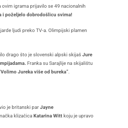
Na ovim igrama prijavilo se 49 nacionalnih
ta i poželjelo dobrodošlicu svima!
ijarde ljudi preko TV-a. Olimpijski plamen
o drago što je slovenski alpski skijaš
Jure
limpijadama.
Franka su Sarajlije na skijalištu
“Volimo Jureka više od bureka”
.
vio je britanski par
Jayne
emačka klizačica
Katarina Witt
koju je upravo