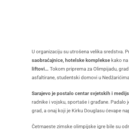
U organizaciju su utrošena velika sredstva. P
saobraćajnice, hotelske komplekse
kako na 
liftovi…
Tokom priprema za Olimpijadu, grad i 
asfaltirane, studentski domovi u Nedžarićima
Sarajevo je postalo centar svjetskih i medijs
radnike i vojsku, sportaše i građane. Padalo je
grad, a onaj koji je Kirku Douglasu ćevape nap
Četrnaeste zimske olimpijske igre bile su odr