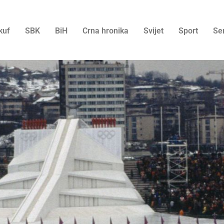
kuf
SBK
BiH
Crna hronika
Svijet
Sport
Se