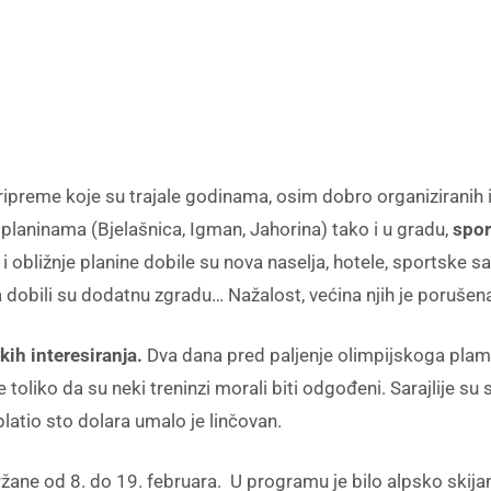
ripreme koje su trajale godinama, osim dobro organiziranih i
planinama (Bjelašnica, Igman, Jahorina) tako i u gradu,
sport
obližnje planine dobile su nova naselja, hotele, sportske sa
 dobili su dodatnu zgradu… Nažalost, većina njih je porušen
kih interesiranja.
Dva dana pred paljenje olimpijskoga plame
 toliko da su neki treninzi morali biti odgođeni. Sarajlije su
latio sto dolara umalo je linčovan.
žane od 8. do 19. februara. U programu je bilo alpsko skijanj