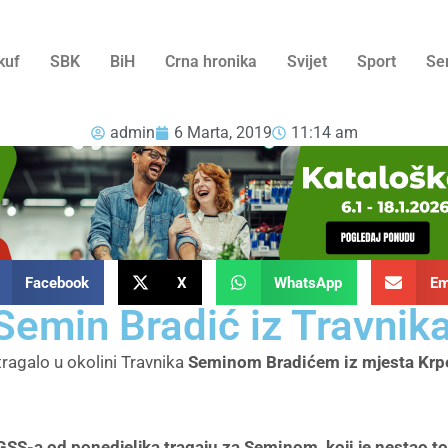
kuf
SBK
BiH
Crna hronika
Svijet
Sport
Se
admin
6 Marta, 2019
11:14 am
Facebook
X
WhatsApp
Em
: Semin Bradić iz Travnik
ragalo u okolini Travnika
Seminom Bradićem iz mjesta Krpelj
 GSS-a od ponedjeljka tragaju za Seminom, koji je nestao t