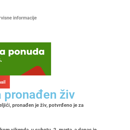
rvisne informacije
ail
a pronađen živ
ići, pronađen je živ, potvrđeno je za
okom vikenda, u subotu, 2. marta, a danas je