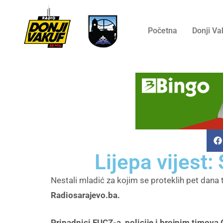
Početna
Donji Va
Lijepa vijest
Nestali mladić za kojim se proteklih pet dana t
Radiosarajevo.ba.
Pripadnici FUCZ-a, policije i brojnim timova