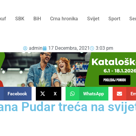
kuf
SBK
BiH
Crna hronika
Svijet
Sport
Se
admin
17 Decembra, 2021
3:03 pm
Facebook
X
WhatsApp
Em
ana Pudar treća na svije