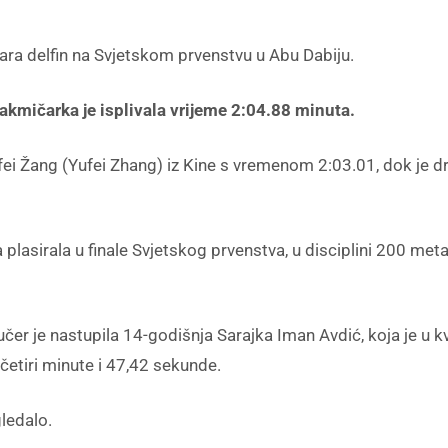
etara delfin na Svjetskom prvenstvu u Abu Dabiju.
akmičarka je isplivala vrijeme 2:04.88 minuta.
ufei Žang (Yufei Zhang) iz Kine s vremenom 2:03.01, dok je d
a plasirala u finale Svjetskog prvenstva, u disciplini 200 me
učer je nastupila 14-godišnja Sarajka Iman Avdić, koja je u k
četiri minute i 47,42 sekunde.
ledalo.