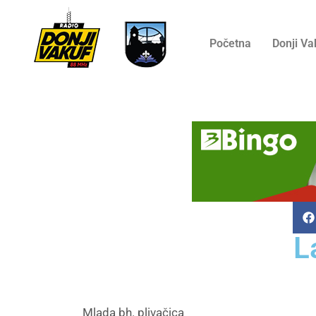
Početna
Donji Va
L
Mlada bh. plivačica