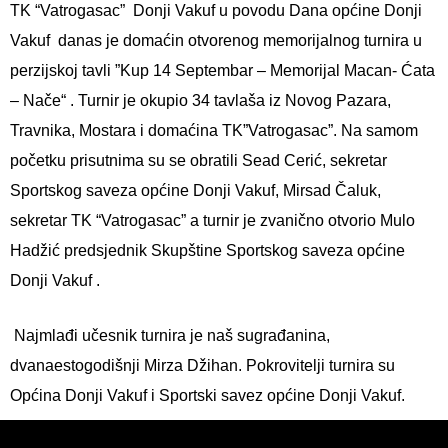
TK “Vatrogasac”
Donji Vakuf u povodu Dana općine Donji
Vakuf
danas je domaćin otvorenog memorijalnog turnira u
perzijskoj tavli ”Kup 14 Septembar – Memorijal
Macan- Ćata
– Nače“ . Turnir je okupio 34 tavlaša iz Novog Pazara,
Travnika, Mostara i domaćina TK”Vatrogasac”. Na samom
početku prisutnima su se obratili Sead Cerić, sekretar
Sportskog saveza općine Donji Vakuf, Mirsad Čaluk,
sekretar TK “Vatrogasac” a turnir je zvanično otvorio Mulo
Hadžić predsjednik Skupštine Sportskog saveza općine
Donji Vakuf .
Najmlađi učesnik turnira je naš sugrađanina,
dvanaestogodišnji Mirza Džihan. Pokrovitelji turnira su
Općina Donji Vakuf i Sportski savez općine Donji Vakuf.