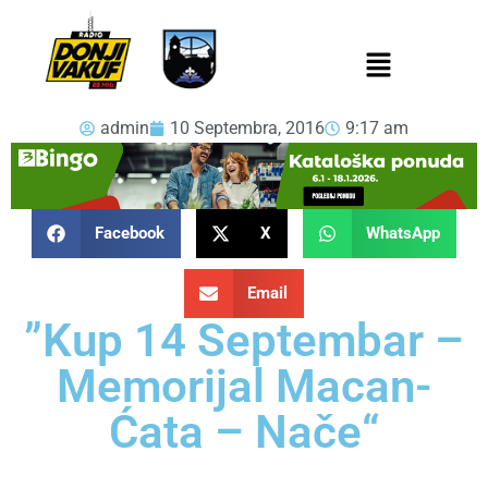
admin
10 Septembra, 2016
9:17 am
Facebook
X
WhatsApp
Email
”Kup 14 Septembar –
Memorijal Macan-
Ćata – Nače“