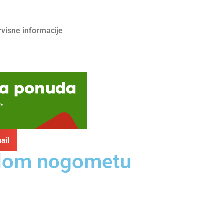
rvisne informacije
ail
malom nogometu