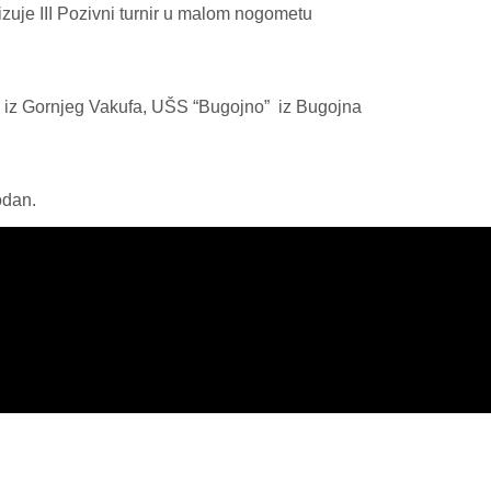
uje III Pozivni turnir u malom nogometu
as” iz Gornjeg Vakufa, UŠS “Bugojno” iz Bugojna
odan.