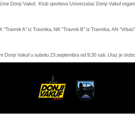
ne Donji Vakuf, Klub sportova Univerzalac Donji Vakuf organiz
NK “Travnik A” iz Travnika, NK “Travnik B” Iz Travnika, AN “Vrb
ni Donji Vakuf u subotu 23.septembra od 9;30 sati. Ulaz je slob