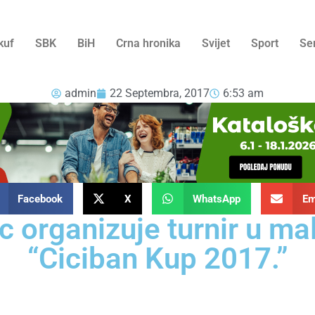
kuf
SBK
BiH
Crna hronika
Svijet
Sport
Se
admin
22 Septembra, 2017
6:53 am
Facebook
X
WhatsApp
Em
c organizuje turnir u 
“Ciciban Kup 2017.”