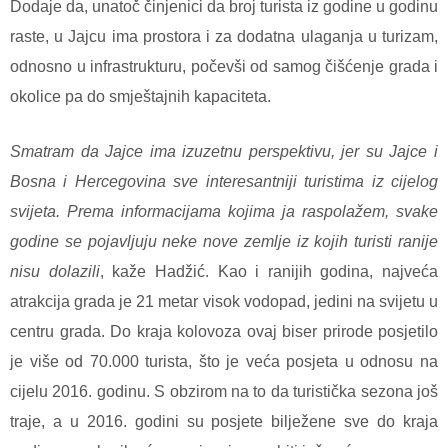
Dodaje da, unatoč činjenici da broj turista iz godine u godinu
raste, u Jajcu ima prostora i za dodatna ulaganja u turizam,
odnosno u infrastrukturu, počevši od samog čišćenje grada i
okolice pa do smještajnih kapaciteta.
Smatram da Jajce ima izuzetnu perspektivu, jer su Jajce i
Bosna i Hercegovina sve interesantniji turistima iz cijelog
svijeta. Prema informacijama kojima ja raspolažem, svake
godine se pojavljuju neke nove zemlje iz kojih turisti ranije
nisu dolazili
, kaže Hadžić. Kao i ranijih godina, najveća
atrakcija grada je 21 metar visok vodopad, jedini na svijetu u
centru grada. Do kraja kolovoza ovaj biser prirode posjetilo
je više od 70.000 turista, što je veća posjeta u odnosu na
cijelu 2016. godinu. S obzirom na to da turistička sezona još
traje, a u 2016. godini su posjete bilježene sve do kraja