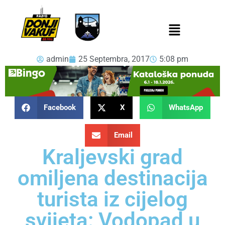
admin
25 Septembra, 2017
5:08 pm
Facebook
X
WhatsApp
Email
Kraljevski grad
omiljena destinacija
turista iz cijelog
svijeta: Vodopad u