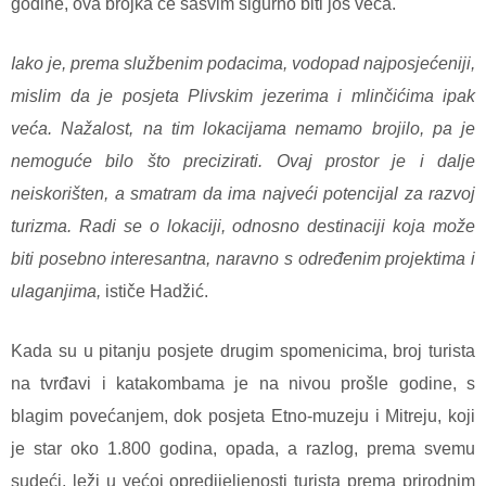
godine, ova brojka će sasvim sigurno biti još veća.
Iako je, prema službenim podacima, vodopad najposjećeniji,
mislim da je posjeta Plivskim jezerima i mlinčićima ipak
veća. Nažalost, na tim lokacijama nemamo brojilo, pa je
nemoguće bilo što precizirati. Ovaj prostor je i dalje
neiskorišten, a smatram da ima najveći potencijal za razvoj
turizma. Radi se o lokaciji, odnosno destinaciji koja može
biti posebno interesantna, naravno s određenim projektima i
ulaganjima,
ističe Hadžić.
Kada su u pitanju posjete drugim spomenicima, broj turista
na tvrđavi i katakombama je na nivou prošle godine, s
blagim povećanjem, dok posjeta Etno-muzeju i Mitreju, koji
je star oko 1.800 godina, opada, a razlog, prema svemu
sudeći, leži u većoj opredijeljenosti turista prema prirodnim