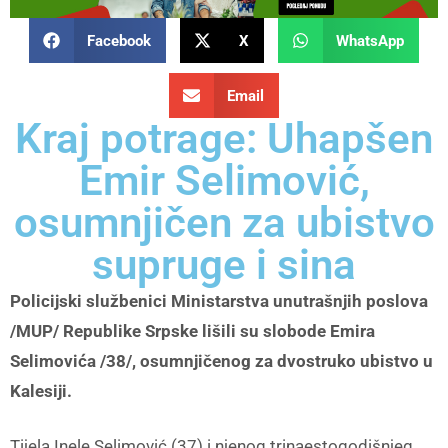
Facebook
X
WhatsApp
Email
Kraj potrage: Uhapšen
Emir Selimović,
osumnjičen za ubistvo
supruge i sina
Policijski službenici Ministarstva unutrašnjih poslova
/MUP/ Republike Srpske lišili su slobode Emira
Selimovića /38/, osumnjičenog za dvostruko ubistvo u
Kalesiji.
Tijela Inele Selimović (37) i njenog trinaestogodišnjeg