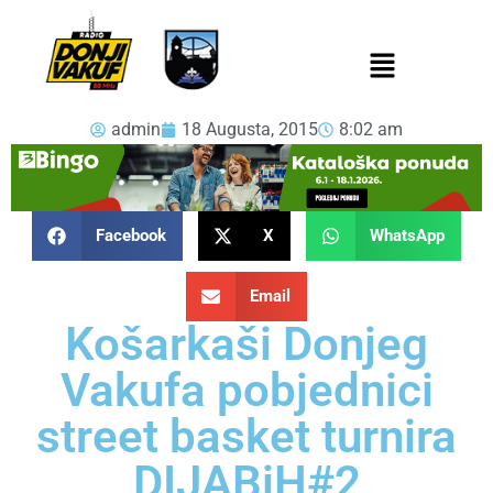
admin
18 Augusta, 2015
8:02 am
Facebook
X
WhatsApp
Email
Košarkaši Donjeg
Vakufa pobjednici
street basket turnira
DIJABiH#2