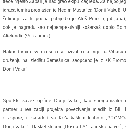
treće mjesto Žabalj je nadigrao ekipu Zagreba. Za najboljeg
igrača turnira proglašen je Nedim Mustafica (Donji Vakuf). U
šutiranju za tri poena pobijedio je Aleš Primc (Ljubljana),
dok je nagradu kao najperspektivniji košarkaš dobio Edin
Aliefendić (Volkabruck).
Nakon turnira, svi učesnici su uživali u raftingu na Vrbasu i
druženju na izletištu Semešnica, saopćeno je iz KK Promo
Donji Vakuf.
Sportski savez općine Donji Vakuf, kao suorganizator i
partner u realizaciji projekta povezivanja mladih iz BiH i
dijaspore, u saradnji sa Košarkaškim klubom „PROMO-
Donji Vakuf“ i Basket klubom „Bosna-LA“ Landskrona već je