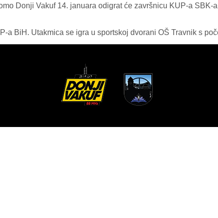
omo Donji Vakuf 14. januara odigrat će završnicu KUP-a SBK-a 
P-a BiH. Utakmica se igra u sportskoj dvorani OŠ Travnik s poč