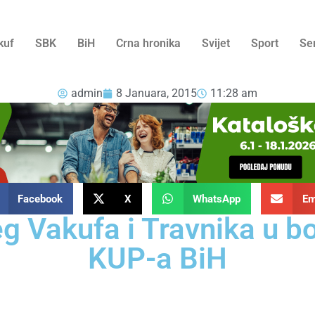
kuf
SBK
BiH
Crna hronika
Svijet
Sport
Se
admin
8 Januara, 2015
11:28 am
Facebook
X
WhatsApp
Em
g Vakufa i Travnika u bo
KUP-a BiH