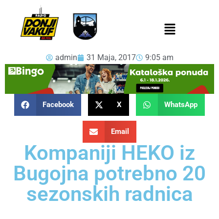
admin
31 Maja, 2017
9:05 am
Facebook
X
WhatsApp
Email
Kompaniji HEKO iz
Bugojna potrebno 20
sezonskih radnica