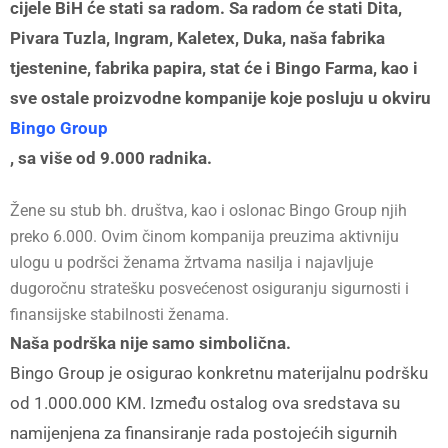
cijele BiH će stati sa radom. Sa radom će stati Dita,
Pivara Tuzla, Ingram, Kaletex, Duka, naša fabrika
tjestenine, fabrika papira, stat će i Bingo Farma, kao i
sve ostale proizvodne kompanije koje posluju u okviru
Bingo Group
, sa više od 9.000 radnika.
Žene su stub bh. društva, kao i oslonac Bingo Group njih
preko 6.000. Ovim činom kompanija preuzima aktivniju
ulogu u podršci ženama žrtvama nasilja i najavljuje
dugoročnu stratešku posvećenost osiguranju sigurnosti i
finansijske stabilnosti ženama.
Naša podrška nije samo simbolična.
Bingo Group je osigurao konkretnu materijalnu podršku
od 1.000.000 KM. Između ostalog ova sredstava su
namijenjena za finansiranje rada postojećih sigurnih