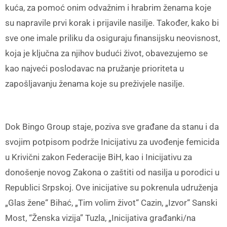
kuća, za pomoć onim odvažnim i hrabrim ženama koje
su napravile prvi korak i prijavile nasilje. Također, kako bi
sve one imale priliku da osiguraju finansijsku neovisnost,
koja je ključna za njihov budući život, obavezujemo se
kao najveći poslodavac na pružanje prioriteta u
zapošljavanju ženama koje su preživjele nasilje.
Dok Bingo Group staje, poziva sve građane da stanu i da
svojim potpisom podrže Inicijativu za uvođenje femicida
u Krivični zakon Federacije BiH, kao i Inicijativu za
donošenje novog Zakona o zaštiti od nasilja u porodici u
Republici Srpskoj. Ove inicijative su pokrenula udruženja
„Glas žene“ Bihać, „Tim volim život“ Cazin, „Izvor“ Sanski
Most, “Ženska vizija” Tuzla, „Inicijativa građanki/na