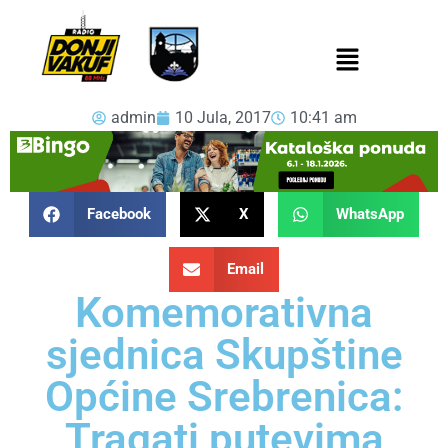
admin
10 Jula, 2017
10:41 am
Facebook
X
WhatsApp
Email
Komemorativna
sjednica Skupštine
Općine Srebrenica:
Tragati putevima