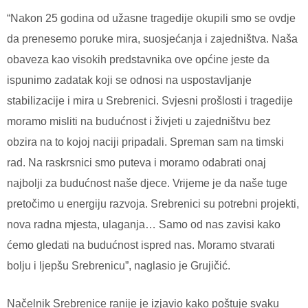
“Nakon 25 godina od užasne tragedije okupili smo se ovdje
da prenesemo poruke mira, suosjećanja i zajedništva. Naša
obaveza kao visokih predstavnika ove općine jeste da
ispunimo zadatak koji se odnosi na uspostavljanje
stabilizacije i mira u Srebrenici. Svjesni prošlosti i tragedije
moramo misliti na budućnost i živjeti u zajedništvu bez
obzira na to kojoj naciji pripadali. Spreman sam na timski
rad. Na raskrsnici smo puteva i moramo odabrati onaj
najbolji za budućnost naše djece. Vrijeme je da naše tuge
pretočimo u energiju razvoja. Srebrenici su potrebni projekti,
nova radna mjesta, ulaganja… Samo od nas zavisi kako
ćemo gledati na budućnost ispred nas. Moramo stvarati
bolju i ljepšu Srebrenicu”, naglasio je Grujičić.
Načelnik Srebrenice ranije je izjavio kako poštuje svaku