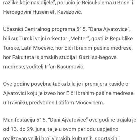
razlike koje nas dijele”, poručio je Reisul-ulema u Bosni i
Hercegovini Husein ef. Kavazović.
Učesnici Centralnog programa 515. “Dana Ajvatovice”,
bili su: Turski vojni orkestar „Mehter“, gosti iz Republike
Turske, Latif Močević, hor Elči Ibrahim-pašine medrese,
hor Fakulteta islamskih studija i Gazi Isa-begove
medrese, voditelj Irfan Kasumović.
Ove godine posebna tačka bila je i premijera kaside o
Ajvatovici koju je izveo hor Elči Ibrahim-pašine medrese
u Travniku, predvođen Latifom Močevićem.
Manifestacija 515. “Dani Ajvatovice” ove godine trajala je
od 13. do 29. juna, te je u ovom periodu uspješno
realizovan veliki broj vjerskih, kulturnih, sportskih i