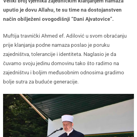
Veliki broj vjernika zajedničkim klanjanjem namaza
uputio je dovu Allahu, te su time na dostojanstven
način obilježeni ovogodišnji “Dani Ajvatovice”.
Muftija travnički Ahmed ef. Adilović u svom obraćanju
prije klanjanja podne namaza poslao je poruku
zajedništva, tolerancije i identiteta. Naglasio je da
čuvamo svoju jedinu domovinu tako što radimo na
zajedništvu i boljim međusobnim odnosima gradimo
bolje sutra za buduće generacije.