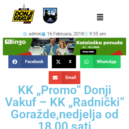
admin
16 Februara, 2018
9:35 am
Facebook
X
WhatsApp
Email
KK „Promo“ Donji
Vakuf – KK „Radnički“
Goražde,nedjelja od
18,00 sati