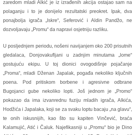
zaredom mladi Alkić je iz izrađenih akcija ostajao sam na
polaganju i to je donijelo rezultatski preokret. Ipak, dva
ponajbolja igrača „Iskre“, Seferović i Aldin Pandžo, ne
dozvoljavaju „Promu“ da napravi osjetniju razliku.
U posljednjem periodu, nošeni navijanjem oko 200 prisutnih
gledalaca, Donjovakufljani u zadnjim minutama „lome“
gostujuću ekipu. U toj dionici ovogodišnje pojačanje
„Proma“, mladi Dženan Japalak, pogađa nekoliko ključnih
poena. Pod pritiskom borbene i agresivne odbrane
Bugojanci gube nekoliko lopti. Još jednom je „Promo“
pokazao da ima izvanrednu fuziju mladih igrača, Alkića,
Hodžića i Japalaka, koji se za svaku loptu bacaju „na glavu“,
te onih iskusnijih, kao što su kapiten Vinčević, braća
Kalamujić, Atić i Čaluk. Najefikasniji u „Promu“ bio je Dino