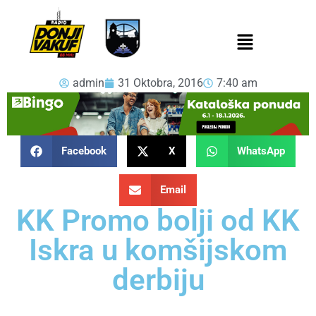
admin
31 Oktobra, 2016
7:40 am
Facebook
X
WhatsApp
Email
KK Promo bolji od KK
Iskra u komšijskom
derbiju