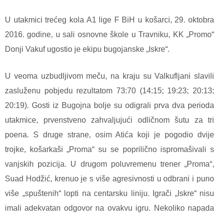
U utakmici trećeg kola A1 lige F BiH u košarci, 29. oktobra
2016. godine, u sali osnovne škole u Travniku, KK „Promo“
Donji Vakuf ugostio je ekipu bugojanske „Iskre“.
U veoma uzbudljivom meču, na kraju su Valkufljani slavili
zasluženu pobjedu rezultatom 73:70 (14:15; 19:23; 20:13;
20:19). Gosti iz Bugojna bolje su odigrali prva dva perioda
utakmice, prvenstveno zahvaljujući odličnom šutu za tri
poena. S druge strane, osim Atića koji je pogodio dvije
trojke, košarkaši „Proma“ su se poprilično ispromašivali s
vanjskih pozicija. U drugom poluvremenu trener „Proma“,
Suad Hodžić, krenuo je s više agresivnosti u odbrani i puno
više „spuštenih“ lopti na centarsku liniju. Igrači „Iskre“ nisu
imali adekvatan odgovor na ovakvu igru. Nekoliko napada