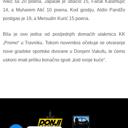
Alkić sa 20 poena, Japalak je ubacio 15, Faruk Kalamujić
14, a Muharem Atić 10 poena. Kod gostiju, Aldin Pandžo
postigao je 19, a Mersudin Kurić 15 poena.
Bila je ovo jedna od posljednjih domaćih utakmica KK
„Promo“ u Travniku. Tokom novembra očekuje se otvaranje
nove gradske sportske dvorane u Donjem Vakufu, te ćemo
uskoro imati priliku konačno igrati „kod svoje kuće“.