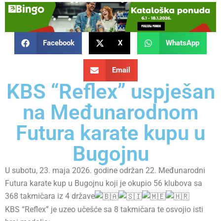
Facebook
X
WhatsApp
Email
KBS “Reflex” uspješan
na Međunarodnom
Futura karate kupu u
Bugojnu
U subotu, 23. maja 2026. godine održan 22. Međunarodni
Futura karate kup u Bugojnu koji je okupio 56 klubova sa
368 takmičara iz 4 države
KBS “Reflex” je uzeo učešće sa 8 takmičara te osvojio isti