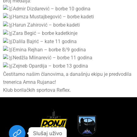
broj medalja:
Admir Dizdarević – borbe 10 godina
Hamza Mustajbegović – borbe kadeti
Harun Zahirović – borbe kadeti
Zara Begić – borbe kadetkinje
Dalila Bajrić – kate 11 godina
Emina Rejhan – borbe 8/9 godina
Nedžla Mlinarević – borbe 11 godina
Zejneb Opardija – borbe 13 godina
Čestitamo našim članovima, a današnju ekipu je predvodila
trenerica Amna Rujanac!
Klub borilačkih sportova Reflex.
Slušaj uživo