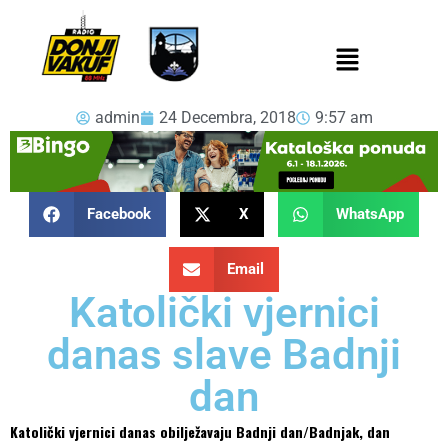
admin
24 Decembra, 2018
9:57 am
Facebook
X
WhatsApp
Email
Katolički vjernici
danas slave Badnji
dan
Katolički vjernici danas obilježavaju Badnji dan/Badnjak, dan