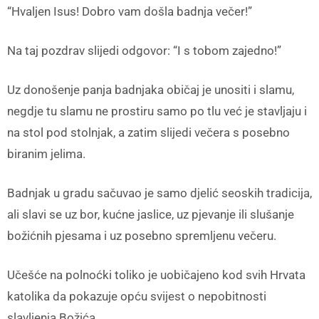
“Hvaljen Isus! Dobro vam došla badnja večer!”
Na taj pozdrav slijedi odgovor: “I s tobom zajedno!”
Uz donošenje panja badnjaka običaj je unositi i slamu,
negdje tu slamu ne prostiru samo po tlu već je stavljaju i
na stol pod stolnjak, a zatim slijedi večera s posebno
biranim jelima.
Badnjak u gradu sačuvao je samo djelić seoskih tradicija,
ali slavi se uz bor, kućne jaslice, uz pjevanje ili slušanje
božićnih pjesama i uz posebno spremljenu večeru.
Učešće na polnoćki toliko je uobičajeno kod svih Hrvata
katolika da pokazuje opću svijest o nepobitnosti
slavljenja Božića.