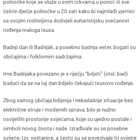
polnoćke koje se služe u svim crkvama u ponoć ili sve
češće dječje polnoćke u 20 sati kako bi najmlađi vjernici
sa svojim roditeljima doživjeli euharistijsku svečanost
rođenja maloga Isusa.
Badnji dan ili Badnjak, a posebno badnja večer, bogati su
običajima i folklornim sadržajima.
Ime Badnjaka povezano je s riječju “bdjeti” (stsl. bad)
budući da se na taj dan bdjelo čekajući Isusovo rođenje.
Zbog samog običaja bdijenja i nekadašnje situacije bez
električne struje i modernih sprava, bilo je nužno
osvijetliti prostorije svijećama, koje su ujedno postale i
simboli novog života i nade. Izrađivale su se posebne
svijeće, tzv. voštanice, a često su se povezivale tri svijeće