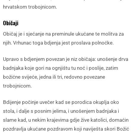
hrvatskom trobojnicom.
Običaji
Običaj je i sjećanje na preminule ukućane te molitva za
njih. Vrhunac toga bdjenja jest proslava polnoćke.
Upravo s bdjenjem povezan je niz običaja: unošenje drva
badnjaka koje gori na ognjištu tu noć i poslije, zatim
božićne svijeće, jedna ili tri, redovno povezane
trobojnicom.
Bdijenje počinje uvečer kad se porodica okuplja oko
stola, i dalje s posnim jelima, i unošenjem badnjaka i
slame kad, u nekim krajevima gdje žive katolici, domaćin
pozdravlja ukućane pozdravom koji naviješta skori Božić