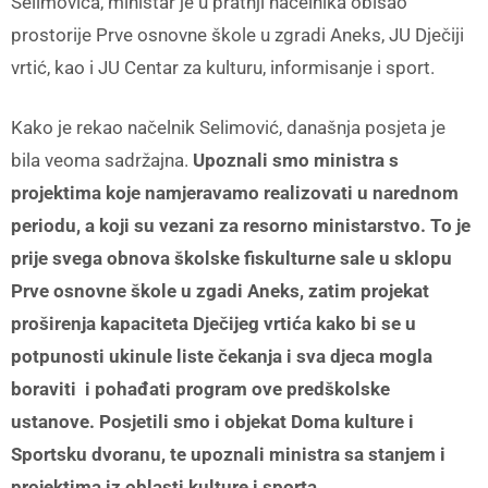
Selimovića, ministar je u pratnji načelnika obišao
prostorije Prve osnovne škole u zgradi Aneks, JU Dječiji
vrtić, kao i JU Centar za kulturu, informisanje i sport.
Kako je rekao načelnik Selimović, današnja posjeta je
bila veoma sadržajna.
Upoznali smo ministra s
projektima koje namjeravamo realizovati u narednom
periodu, a koji su vezani za resorno ministarstvo. To je
prije svega obnova školske fiskulturne sale u sklopu
Prve osnovne škole u zgadi Aneks, zatim projekat
proširenja kapaciteta Dječijeg vrtića kako bi se u
potpunosti ukinule liste čekanja i sva djeca mogla
boraviti i pohađati program ove predškolske
ustanove.
Posjetili smo i objekat Doma kulture i
Sportsku dvoranu, te upoznali ministra sa stanjem i
projektima iz oblasti kulture i sporta.