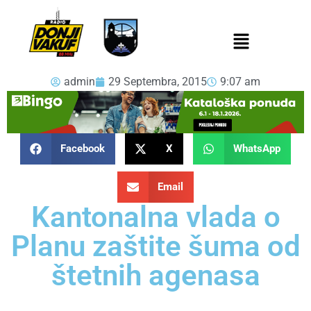
admin
29 Septembra, 2015
9:07 am
Facebook
X
WhatsApp
Email
Kantonalna vlada o
Planu zaštite šuma od
štetnih agenasa