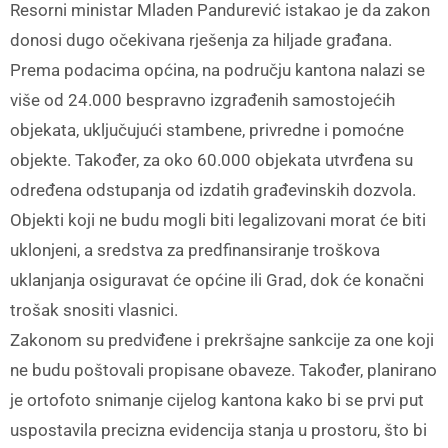
Resorni ministar Mladen Pandurević istakao je da zakon
donosi dugo očekivana rješenja za hiljade građana.
Prema podacima općina, na području kantona nalazi se
više od 24.000 bespravno izgrađenih samostojećih
objekata, uključujući stambene, privredne i pomoćne
objekte. Također, za oko 60.000 objekata utvrđena su
određena odstupanja od izdatih građevinskih dozvola.
Objekti koji ne budu mogli biti legalizovani morat će biti
uklonjeni, a sredstva za predfinansiranje troškova
uklanjanja osiguravat će općine ili Grad, dok će konačni
trošak snositi vlasnici.
Zakonom su predviđene i prekršajne sankcije za one koji
ne budu poštovali propisane obaveze. Također, planirano
je ortofoto snimanje cijelog kantona kako bi se prvi put
uspostavila precizna evidencija stanja u prostoru, što bi