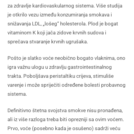
za zdravlje kardiovaskularnog sistema. Više studija
je otkrilo vezu između konzumiranja smokava i
snižavanja LDL, „lošeg“ holesterola. Plod je bogat
vitaminom K koji jača zidove krvnih sudova i
sprečava stvaranje krvnih ugrušaka.
Pošto je slatko voće neobično bogato vlaknima, ono
igra važnu ulogu u zdravlju gastrointestinalnog
trakta. Poboljšava peristaltiku crijeva, stimuliše
varenje i može spriječiti određene bolesti probavnog
sistema.
Definitivno štetna svojstva smokve nisu pronađena,
ali iz više razloga treba biti oprezniji sa ovim voćem.
Prvo, voće (posebno kada je osušeno) sadrži veću