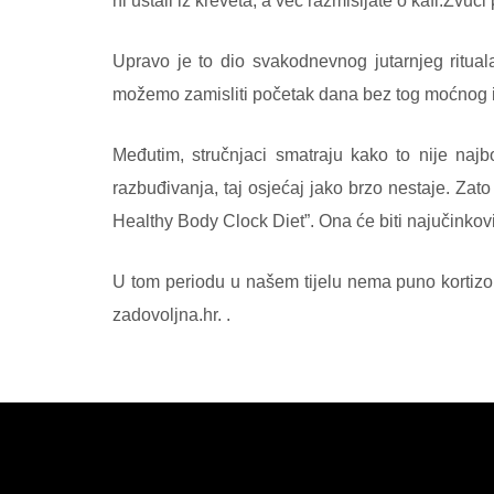
ni ustali iz kreveta, a već razmišljate o kafi.
Zvuči
Upravo je to dio svakodnevnog jutarnjeg ritual
možemo zamisliti početak dana bez tog moćnog i 
Međutim, stručnjaci smatraju kako to nije najb
razbuđivanja, taj osjećaj jako brzo nestaje. Zato
Healthy Body Clock Diet”. Ona će biti najučinkoviti
U tom periodu u našem tijelu nema puno kortizol
zadovoljna.hr. .