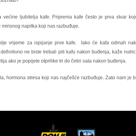
 poznato?
a većine ljubitelja kafe. Priprema kafe često je prva stvar 
mirisnog napitka koji nas razbuđuje.
olje vrijeme za ispijanje prve kafe. Iako će kafa odmah nako
 definitivno ne biste trebali piti kafu nakon buđenja, kaže nutr
ja ako je popijete otprilike tri do četiri sata nakon buđenja.
a, hormona stresa koji nas najčešće razbuđuje. Zato nam je baš