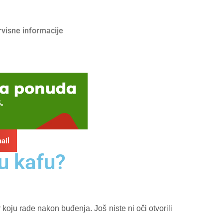
rvisne informacije
ail
vu kafu?
oju rade nakon buđenja. Još niste ni oči otvorili