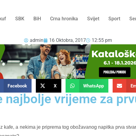
kuf
SBK
BiH
Crna hronika
Svijet
Sport
Se
admin
16 Oktobra, 2017
12:55 pm
Facebook
X
WhatsApp
Em
 najbolje vrijeme za pr
kafe, a nekima je priprema tog obožavanog napitka prva stvar k