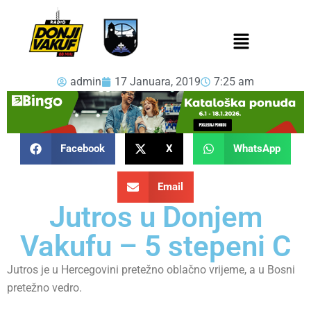
admin
17 Januara, 2019
7:25 am
Facebook
X
WhatsApp
Email
Jutros u Donjem
Vakufu – 5 stepeni C
Jutros je u Hercegovini pretežno oblačno vrijeme, a u Bosni
pretežno vedro.