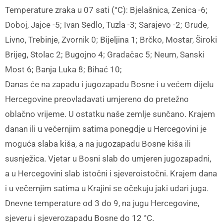
Temperature zraka u 07 sati (°C): Bjelašnica, Zenica -6;
Doboj, Jajce -5; Ivan Sedlo, Tuzla -3; Sarajevo -2; Grude,
Livno, Trebinje, Zvornik 0; Bijeljina 1; Brčko, Mostar, Široki
Brijeg, Stolac 2; Bugojno 4; Gradačac 5; Neum, Sanski
Most 6; Banja Luka 8; Bihać 10;
Danas će na zapadu i jugozapadu Bosne i u većem dijelu
Hercegovine preovladavati umjereno do pretežno
oblačno vrijeme. U ostatku naše zemlje sunčano. Krajem
danan ili u večernjim satima ponegdje u Hercegovini je
moguća slaba kiša, a na jugozapadu Bosne kiša ili
susnježica. Vjetar u Bosni slab do umjeren jugozapadni,
a u Hercegovini slab istočni i sjeveroistočni. Krajem dana
i u večernjim satima u Krajini se očekuju jaki udari juga.
Dnevne temperature od 3 do 9, na jugu Hercegovine,
sjeveru i sjeverozapadu Bosne do 12 °C.