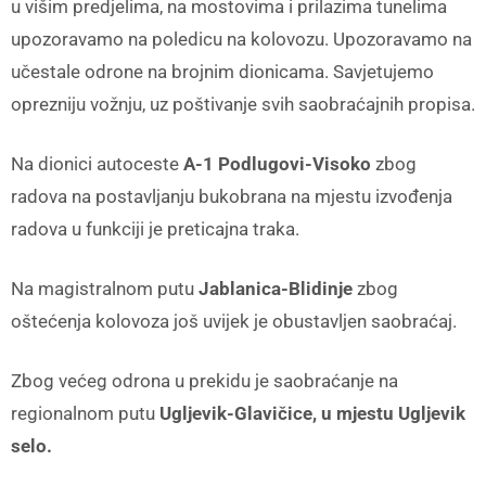
u višim predjelima, na mostovima i prilazima tunelima
upozoravamo na poledicu na kolovozu. Upozoravamo na
učestale odrone na brojnim dionicama. Savjetujemo
oprezniju vožnju, uz poštivanje svih saobraćajnih propisa.
Na dionici autoceste
A-1 Podlugovi-Visoko
zbog
radova na postavljanju bukobrana na mjestu izvođenja
radova u funkciji je preticajna traka.
Na magistralnom putu
Jablanica-Blidinje
zbog
oštećenja kolovoza još uvijek je obustavljen saobraćaj.
Zbog većeg odrona u prekidu je saobraćanje na
regionalnom putu
Ugljevik-Glavičice, u mjestu Ugljevik
selo.