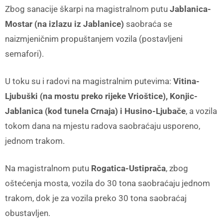
Zbog sanacije škarpi na magistralnom putu
Jablanica-
Mostar (na izlazu iz Jablanice)
saobraća se
naizmjeničnim propuštanjem vozila (postavljeni
semafori).
U toku su i radovi na magistralnim putevima:
Vitina-
Ljubuški (na mostu preko rijeke Vrioštice), Konjic-
Jablanica (kod tunela Crnaja) i Husino-Ljubače
, a vozila
tokom dana na mjestu radova saobraćaju usporeno,
jednom trakom.
Na magistralnom putu
Rogatica-Ustiprača
, zbog
oštećenja mosta, vozila do 30 tona saobraćaju jednom
trakom, dok je za vozila preko 30 tona saobraćaj
obustavljen.