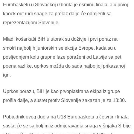
Eurobasketu u Slovačkoj izborila je osminu finala, a u prvoj
knock-out rudi snage za prolaz dalje će odmjeriti sa
reprezentacijom Slovenije.
Mladi košarkaši BiH u utorak su doživjeli prvi poraz na
smotri najboljih juniorskih selekcija Evrope, kada su u
posljednjem kolu grupne faze poraženi od Latvije sa pet
poena razlike, uprkos možda do sada najboljoj prikazanoj
igri.
Uprkos porazu, BiH je kao prvoplasirana ekipa iz grupe
prošla dalje, a susret protiv Slovenije zakazan je za 13:30.
Pobjednik ovog duela na U18 Eurobasketu u četvrtini finala
sastat će se sa boljim iz odmjeravanja snaga vršnjaka Srbije