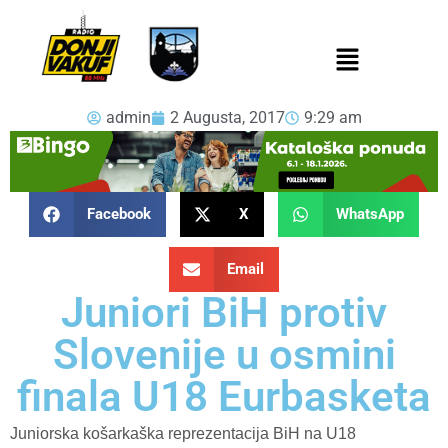
admin
2 Augusta, 2017
9:29 am
Facebook
X
WhatsApp
Email
Juniori BiH protiv
Slovenije u osmini
finala U18 Eurbasketa
Juniorska košarkaška reprezentacija BiH na U18