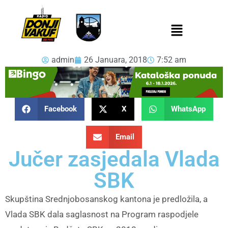
admin
26 Januara, 2018
7:52 am
Facebook
X
WhatsApp
Email
Jučer zasjedala Vlada
SBK
Skupština Srednjobosanskog kantona je predložila, a
Vlada SBK dala saglasnost na Program raspodjele