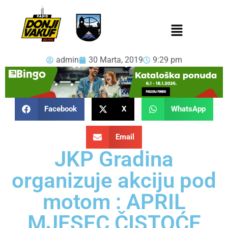
admin
30 Marta, 2019
9:29 pm
Facebook
X
WhatsApp
Email
JKP Gradina
organizuje akciju pod
motom : APRIL
MJESEC ČISTOĆE