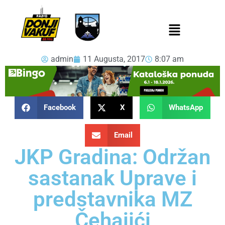
admin
11 Augusta, 2017
8:07 am
Facebook
X
WhatsApp
Email
JKP Gradina: Održan
sastanak Uprave i
predstavnika MZ
Čehajići