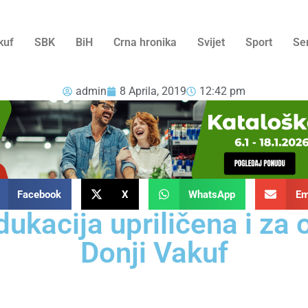
kuf
SBK
BiH
Crna hronika
Svijet
Sport
Se
admin
8 Aprila, 2019
12:42 pm
Facebook
X
WhatsApp
Em
dukacija upriličena i za
Donji Vakuf