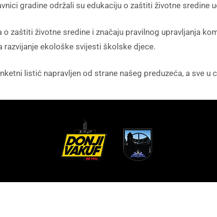
avnici gradine održali su edukaciju o zaštiti životne sredine
ja o zaštiti životne sredine i značaju pravilnog upravljanja 
 razvijanje ekološke svijesti školske djece.
 anketni listić napravljen od strane našeg preduzeća, a sve u 