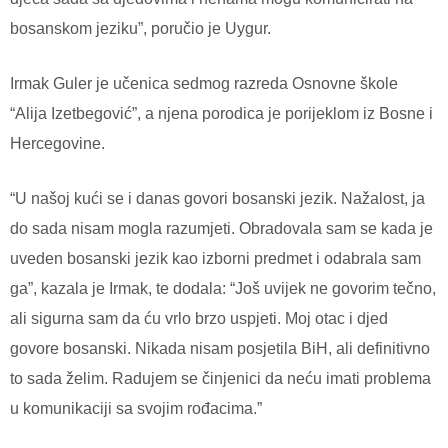
bosanskom jeziku”, poručio je Uygur.
Irmak Guler je učenica sedmog razreda Osnovne škole
“Alija Izetbegović”, a njena porodica je porijeklom iz Bosne i
Hercegovine.
“U našoj kući se i danas govori bosanski jezik. Nažalost, ja
do sada nisam mogla razumjeti. Obradovala sam se kada je
uveden bosanski jezik kao izborni predmet i odabrala sam
ga”, kazala je Irmak, te dodala: “Još uvijek ne govorim tečno,
ali sigurna sam da ću vrlo brzo uspjeti. Moj otac i djed
govore bosanski. Nikada nisam posjetila BiH, ali definitivno
to sada želim. Radujem se činjenici da neću imati problema
u komunikaciji sa svojim rođacima.”