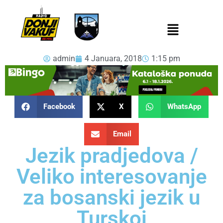
admin
4 Januara, 2018
1:15 pm
Facebook
X
WhatsApp
Email
Jezik pradjedova /
Veliko interesovanje
za bosanski jezik u
Turskoj