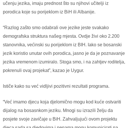
učenju jezika, imaju prednost što su njihovi učitelji iz
porodica koje su porijeklom iz BiH ili Albanije.
“Razlog zašto smo odabrali ove jezike jeste svakako
demografska struktura našeg mjesta. Ovdje živi oko 2.200
stanovnika, većinski su porijeklom iz BIH. Iako se bosanski
jezik koristio unutar ovih porodica, jasno je da je poznavanje
jezika vremenom izumiralo. Stoga smo, i na zahtjev roditelja,
pokrenuli ovaj projekat”, kazao je Uygur.
Ističe kako su već vidljivi pozitivni rezultati programa.
“Već imamo djecu koja djelomično mogu kod kuće ostvariti
dijalog na bosasnkom jeziku. Mnogi su izrazili želju da
posjete svoje zavičaje u BiH. Zahvaljujući ovom projektu
djeca sada sa djedovima i nenama mogu komunicirati na