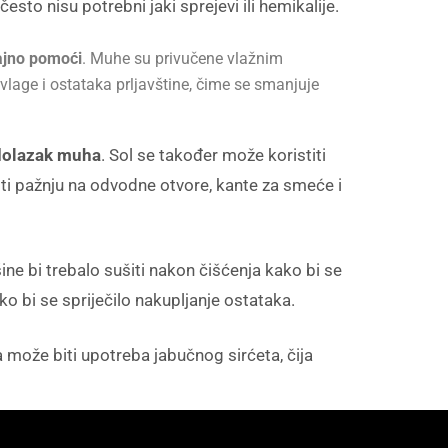
često nisu potrebni jaki sprejevi ili hemikalije.
čajno pomoći
. Muhe su privučene vlažnim
lage i ostataka prljavštine, čime se smanjuje
 dolazak muha
. Sol se također može koristiti
iti pažnju na odvodne otvore, kante za smeće i
ine bi trebalo sušiti nakon čišćenja kako bi se
o bi se spriječilo nakupljanje ostataka.
 može biti upotreba jabučnog sirćeta, čija