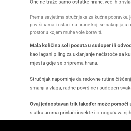
One ne traže samo ostatke hrane, već ih privlače 
Prema savjetima stručnjaka za kućne popravke,
površinama i ostacima hrane koji se nakupljaju o
prostor u kojem muhe vole boraviti.
Mala količina soli posuta u sudoper ili odvo
kao lagani piling za uklanjanje nečistoće sa k
mjesta gdje se priprema hrana.
Stručnjak napominje da redovne rutine čišćenja
smanjila vlaga, radne površine i sudoperi svak
Ovaj jednostavan trik također može pomoći
slatka aroma privlači insekte i omogućava nji