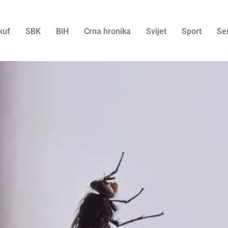
kuf
SBK
BiH
Crna hronika
Svijet
Sport
Se