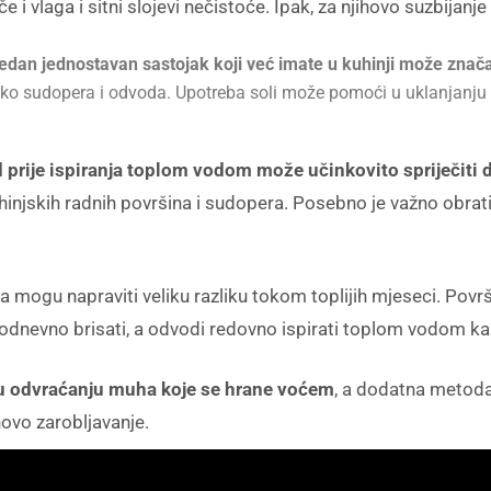
i vlaga i sitni slojevi nečistoće. Ipak, za njihovo suzbijanje 
jedan jednostavan sastojak koji već imate u kuhinji može zna
ko sudopera i odvoda. Upotreba soli može pomoći u uklanjanju v
d prije ispiranja toplom vodom može učinkovito spriječiti
uhinjskih radnih površina i sudopera. Posebno je važno obrat
 mogu napraviti veliku razliku tokom toplijih mjeseci. Površ
odnevno brisati, a odvodi redovno ispirati toplom vodom kak
 u odvraćanju muha koje se hrane voćem
, a dodatna metoda
hovo zarobljavanje.