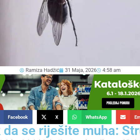
Ramiza Hadžić
31 Maja, 2026
4:58 am
Facebook
X
WhatsApp
Em
 da se riješite muha: Str