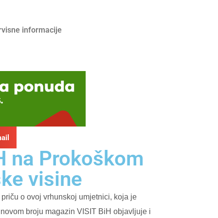
rvisne informacije
ail
iH na Prokoškom
ke visine
riču o ovoj vrhunskoj umjetnici, koja je
 novom broju magazin VISIT BiH objavljuje i