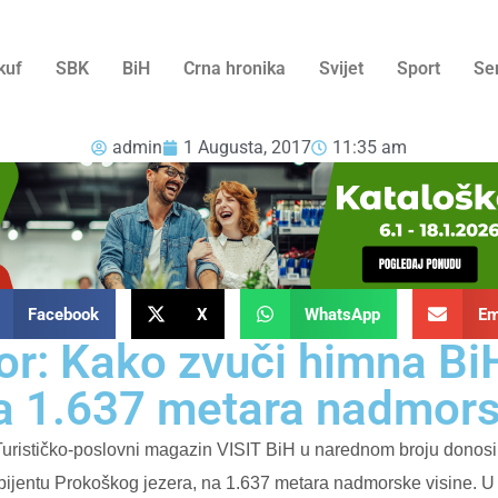
kuf
SBK
BiH
Crna hronika
Svijet
Sport
Se
admin
1 Augusta, 2017
11:35 am
Facebook
X
WhatsApp
Em
zor: Kako zvuči himna B
na 1.637 metara nadmors
 Turističko-poslovni magazin VISIT BiH u narednom broju donosi p
ijentu Prokoškog jezera, na 1.637 metara nadmorske visine. U