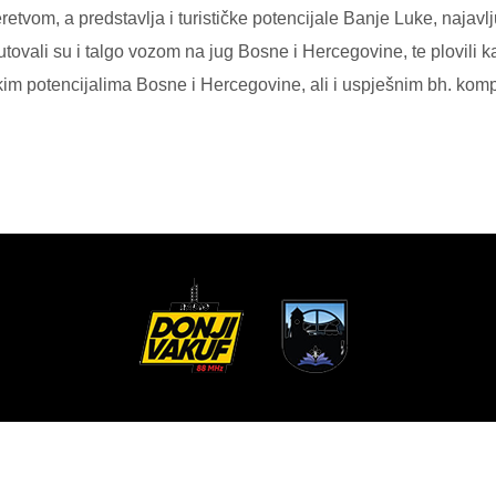
eretvom, a predstavlja i turističke potencijale Banje Luke, najav
utovali su i talgo vozom na jug Bosne i Hercegovine, te plovil
stičkim potencijalima Bosne i Hercegovine, ali i uspješnim bh. ko