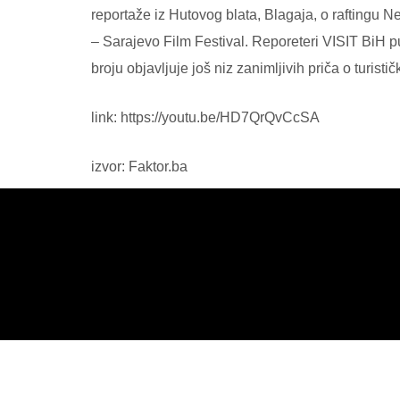
reportaže iz Hutovog blata, Blagaja, o raftingu N
– Sarajevo Film Festival. Reporeteri VISIT BiH p
broju objavljuje još niz zanimljivih priča o turi
link: https://youtu.be/HD7QrQvCcSA
izvor: Faktor.ba