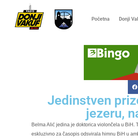
Početna
Donji Va
Jedinstven pri
jezeru, 
Belma Alić jedina je doktorica violončela u BiH.
eskluzivno za časopis odsvirala himnu BiH u amb