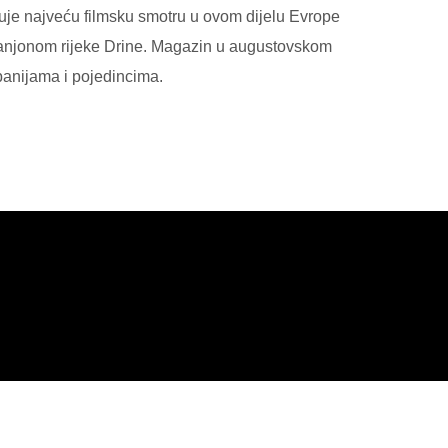
ljuje najveću filmsku smotru u ovom dijelu Evrope
i kanjonom rijeke Drine. Magazin u augustovskom
mpanijama i pojedincima.