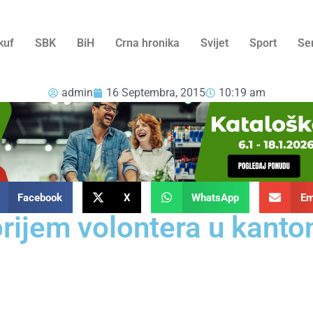
kuf
SBK
BiH
Crna hronika
Svijet
Sport
Se
admin
16 Septembra, 2015
10:19 am
Facebook
X
WhatsApp
Em
ijem volontera u kanton