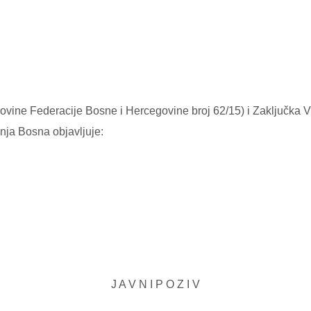
ovine Federacije Bosne i Hercegovine broj 62/15) i Zaključka 
nja Bosna objavljuje:
J A V N I P O Z I V