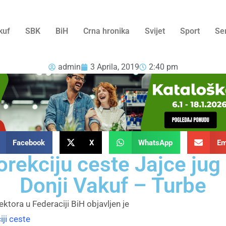
kuf
SBK
BiH
Crna hronika
Svijet
Sport
Se
admin
3 Aprila, 2019
2:40 pm
Facebook
X
WhatsApp
Em
orekciju ceste Jajce jug 
Donji Vakuf – Turbe
ktora u Federaciji BiH objavljen je
iji ceste