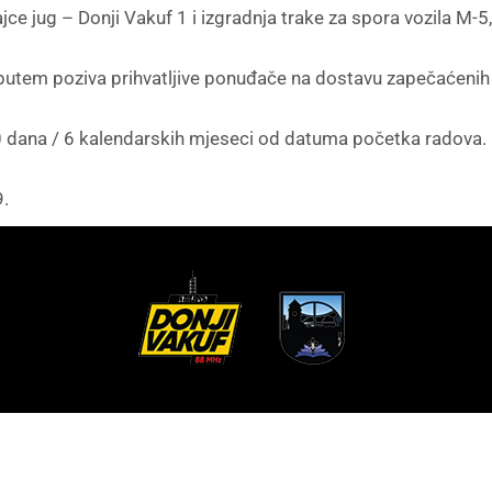
ajce jug – Donji Vakuf 1 i izgradnja trake za spora vozila M-
putem poziva prihvatljive ponuđače na dostavu zapečaćenih 
80 dana / 6 kalendarskih mjeseci od datuma početka radova.
9.