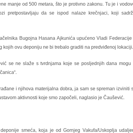
ene manje od 500 metara, što je protivno zakonu. Tu je i vodovo
ozi pretpostavljaju da se ispod nalaze krečnjaci, koji sadr
načelnika Bugojna Hasana Ajkunića upućeno Vladi Federacije B
kojih ovu deponiju ne bi trebalo graditi na predviđenoj lokaciji
ć se ne slaže s tvrdnjama koje se posljednjih dana mogu ču
čanica“.
ađane i njihova materijalna dobra, ja sam se spreman izviniti s
ustavom aktivnosti koje smo započeli, naglasio je Čaušević.
 deponije smeća, koja je od Gornjeg Vakufa/Uskoplja udalj