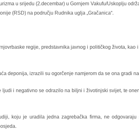
 turizma u srijedu (2.decembar) u Gornjem Vakufu/Uskoplju održan
onije (RSD) na području Rudnika uglja „Gračanica“.
jovrbaske regije, predstavnika javnog i političkog života, kao i
buduća deponija, izrazili su ogorčenje namjerom da se ona gradi 
ljudi i negativno se odrazilo na biljni i životinjski svijet, te on
udiji, koju je uradila jedna zagrebačka firma, ne odgovaraj
posjeda.