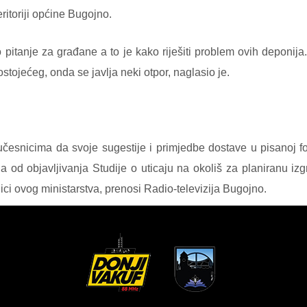
ritoriji općine Bugojno.
 pitanje za građane a to je kako riješiti problem ovih deponija
 postojećeg, onda se javlja neki otpor, naglasio je.
česnicima da svoje sugestije i primjedbe dostave u pisanoj fo
a od objavljivanja Studije o uticaju na okoliš za planiranu 
ci ovog ministarstva, prenosi Radio-televizija Bugojno.