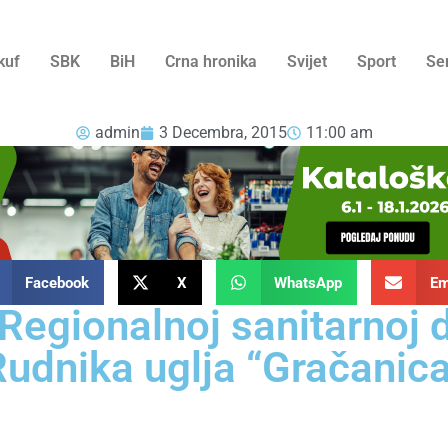
kuf
SBK
BiH
Crna hronika
Svijet
Sport
Se
admin
3 Decembra, 2015
11:00 am
Facebook
X
WhatsApp
Em
Regionalnoj sanitarnoj de
udnika uglja “Gračanic