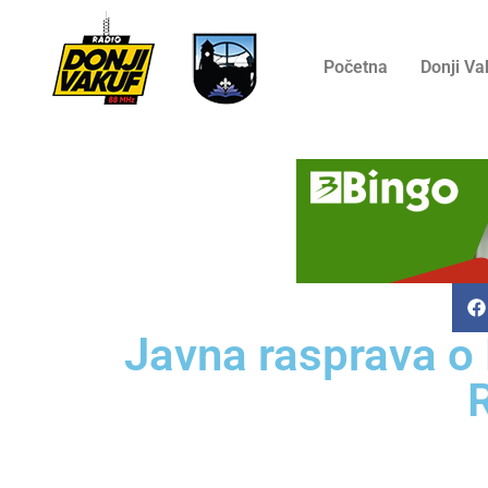
Početna
Donji Va
Javna rasprava o 
R