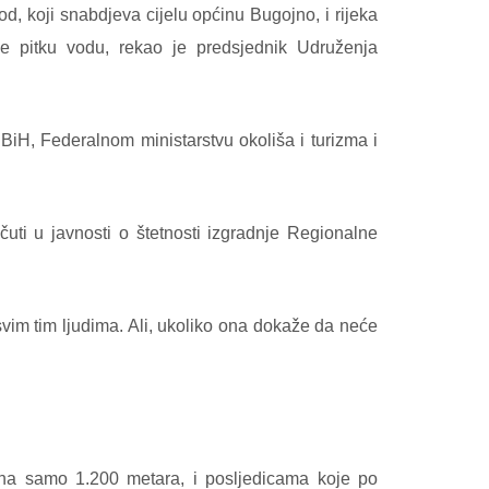
d, koji snabdjeva cijelu općinu Bugojno, i rijeka
že pitku vodu, rekao je predsjednik Udruženja
iH, Federalnom ministarstvu okoliša i turizma i
.
ti u javnosti o štetnosti izgradnje Regionalne
vim tim ljudima. Ali, ukoliko ona dokaže da neće
ena samo 1.200 metara, i posljedicama koje po