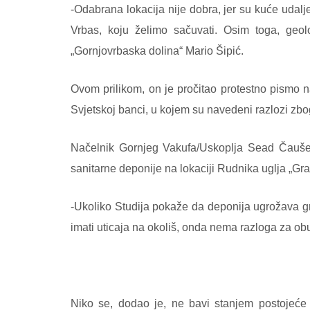
-Odabrana lokacija nije dobra, jer su kuće udalj
Vrbas, koju želimo sačuvati. Osim toga, geol
„Gornjovrbaska dolina“ Mario Šipić.
Ovom prilikom, on je pročitao protestno pismo 
Svjetskoj banci, u kojem su navedeni razlozi zbog 
Načelnik Gornjeg Vakufa/Uskoplja Sead Čauševi
sanitarne deponije na lokaciji Rudnika uglja „Gra
-Ukoliko Studija pokaže da deponija ugrožava gr
imati uticaja na okoliš, onda nema razloga za ob
Niko se, dodao je, ne bavi stanjem postojeće