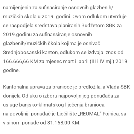
namijenjenih za sufinasiranje osnovnih glazbenih/
muzičkih škola u 2019. godini. Ovom odlukom utvrđuje
se raspodjela sredstava planiranih Budžetom SBK za
2019.godinu za sufinansiranje osnovnih
glazbenih/muzičkih škola kojima je osnivač
Srednjobosanski kanton, odlukom se izdvaja iznos od
166.666,66 KM za mjesec mart i april (III i IV mj.) 2019.
godine.
Kantonalna uprava za branioce je predložila, a Vlada SBK
donijela Odluku o izboru najpovoljnijeg ponuđača za
usluge banjsko-klimatskog liječenja branioca,
najpovoljniji ponuđač je Lječilište „REUMAL“ Fojnica, sa
visinom ponude od 81.168,00 KM.