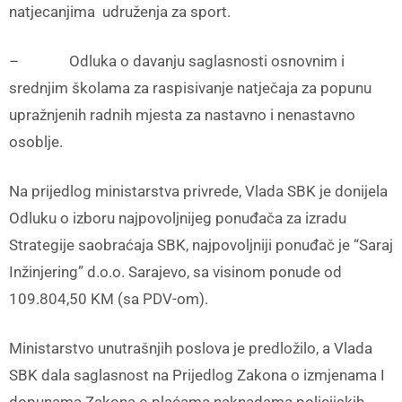
natjecanjima udruženja za sport.
– Odluka o davanju saglasnosti osnovnim i
srednjim školama za raspisivanje natječaja za popunu
upražnjenih radnih mjesta za nastavno i nenastavno
osoblje.
Na prijedlog ministarstva privrede, Vlada SBK je donijela
Odluku o izboru najpovoljnijeg ponuđača za izradu
Strategije saobraćaja SBK, najpovoljniji ponuđač je “Saraj
Inžinjering” d.o.o. Sarajevo, sa visinom ponude od
109.804,50 KM (sa PDV-om).
Ministarstvo unutrašnjih poslova je predložilo, a Vlada
SBK dala saglasnost na Prijedlog Zakona o izmjenama I
dopunama Zakona o plaćama naknadama policijskih