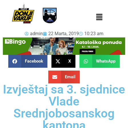
admin
22 Marta, 2019
10:23 am
Facebook
X
WhatsApp
Email
Izvještaj sa 3. sjednice
Vlade
Srednjobosanskog
kantona