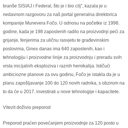
branše SISIAJ i Federal, što je i bio cilj”, kazala je u
nedavnom razgovoru za naš portal generalna direktorica
kompanije Munevera Fočo. U odnosu na početke iz 1998.
godine, kada je 198 zaposlenih radilo na proizvodnji peći za
grijanje, fenjerima za uličnu rasvjetu te građevinskim
poslovima, Ginex danas ima 640 zaposlenih, kao i
tehnologiju i proizvodne linije za proizvodnju i preradu svih
vrsta inicijalnih eksploziva i raznih hemikalija. Ističući
ambiciozne planove za ovu godinu, Fočo je istakla da je u
planu zapošljavanje 100 do 120 novih radnika, s obzirom na
to da će u 2017. investirati u nove tehnologije i kapacitete.
Vitezit doživio preporod
Preporod praćen povećanjem proizvodnje za 120 posto u