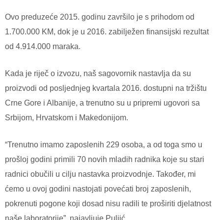
Ovo preduzeće 2015. godinu završilo je s prihodom od
1.700.000 KM, dok je u 2016. zabilježen finansijski rezultat
od 4.914.000 maraka.
Kada je riječ o izvozu, naš sagovornik nastavlja da su
proizvodi od posljednjeg kvartala 2016. dostupni na tržištu
Crne Gore i Albanije, a trenutno su u pripremi ugovori sa
Srbijom, Hrvatskom i Makedonijom.
“Trenutno imamo zaposlenih 229 osoba, a od toga smo u
prošloj godini primili 70 novih mladih radnika koje su stari
radnici obučili u cilju nastavka proizvodnje. Također, mi
ćemo u ovoj godini nastojati povećati broj zaposlenih,
pokrenuti pogone koji dosad nisu radili te proširiti djelatnost
naše laboratorije”, najavljuje Puljić.