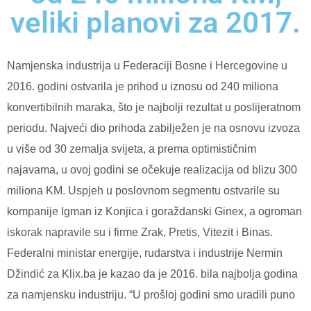
veliki planovi za 2017.
Namjenska industrija u Federaciji Bosne i Hercegovine u
2016. godini ostvarila je prihod u iznosu od 240 miliona
konvertibilnih maraka, što je najbolji rezultat u poslijeratnom
periodu. Najveći dio prihoda zabilježen je na osnovu izvoza
u više od 30 zemalja svijeta, a prema optimističnim
najavama, u ovoj godini se očekuje realizacija od blizu 300
miliona KM.
Uspjeh u poslovnom segmentu ostvarile su
kompanije Igman iz Konjica i goraždanski Ginex, a ogroman
iskorak napravile su i firme Zrak, Pretis, Vitezit i Binas.
Federalni ministar energije, rudarstva i industrije Nermin
Džindić za Klix.ba je kazao da je 2016. bila najbolja godina
za namjensku industriju.
“U prošloj godini smo uradili puno