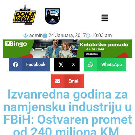
admin
24 Januara, 2017
10:03 am
Facebook
X
WhatsApp
Email
Izvanredna godina za
namjensku industriju u
FBiH: Ostvaren promet
od 240 miliona KM,