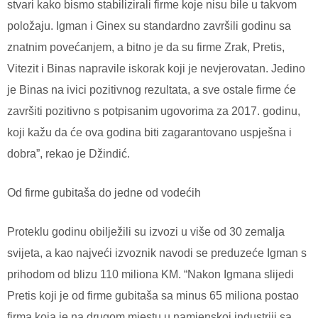
stvari kako bismo stabilizirali firme koje nisu bile u takvom
položaju. Igman i Ginex su standardno završili godinu sa
znatnim povećanjem, a bitno je da su firme Zrak, Pretis,
Vitezit i Binas napravile iskorak koji je nevjerovatan. Jedino
je Binas na ivici pozitivnog rezultata, a sve ostale firme će
završiti pozitivno s potpisanim ugovorima za 2017. godinu,
koji kažu da će ova godina biti zagarantovano uspješna i
dobra”, rekao je Džindić.
Od firme gubitaša do jedne od vodećih
Proteklu godinu obilježili su izvozi u više od 30 zemalja
svijeta, a kao najveći izvoznik navodi se preduzeće Igman s
prihodom od blizu 110 miliona KM.
“Nakon Igmana slijedi
Pretis koji je od firme gubitaša sa minus 65 miliona postao
firma koja je na drugom mjestu u namjenskoj industriji sa