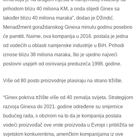
prihodom blizu 40 miliona KM, a onda slijedi Ginex sa
također blizu 40 miliona maraka”, dodao je Džindić.
Menadžment goraždanskog Ginexa minulu godinu posebno
će pamtiti. Naime, ova kompanija u 2016. postala je jedna
od vodećih u oblasti namjenske industrije u BiH. Prihodi
iznose blizu 38 miliona maraka, što je ujedno najveći
poslovni uspjeh od osnivanja preduzeća 1998. godine.
Više od 80 posto proizvodnje plasiraju na strano tržište.
“Ginex pokriva tržište više od 40 zemalja svijeta. Strategijom
razvoja Ginexa do 2021. godine određene su smjernice
budućeg rada, s obzirom na to da je kompanija postala
vodeći proizvođač ove vrste proizvoda u Evropi i približila se
svjetskim konkurentima, američkim kompanijama iz ove