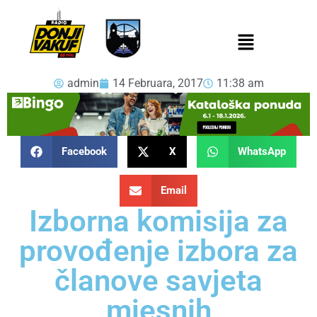
admin
14 Februara, 2017
11:38 am
Facebook
X
WhatsApp
Email
Izborna komisija za
provođenje izbora za
članove savjeta
mjesnih