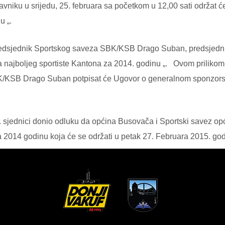
iku u srijedu, 25. februara sa početkom u 12,00 sati održat ć
u „.
i predsjednik Sportskog saveza SBK/KSB Drago Suban, predsje
ra najboljeg sportiste Kantona za 2014. godinu „. Ovom prilik
/KSB Drago Suban potpisat će Ugovor o generalnom sponzorstvu 
. sjednici donio odluku da općina Busovača i Sportski savez 
za 2014 godinu koja će se održati u petak 27. Februara 2015. go