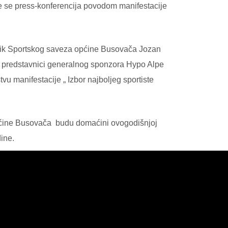
e se press-konferencija povodom manifestacije
dnik Sportskog saveza općine Busovača Jozan
om predstavnici generalnog sponzora Hypo Alpe
manifestacije „ Izbor najboljeg sportiste
općine Busovača budu domaćini ovogodišnjoj
dine.