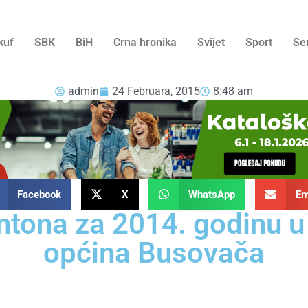
kuf
SBK
BiH
Crna hronika
Svijet
Sport
Se
admin
24 Februara, 2015
8:48 am
Facebook
X
WhatsApp
Em
antona za 2014. godinu u
općina Busovača