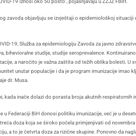
OVID-19 iznosi oko 50 posto”, pojašnjavaju u ZZJZ FBiH.
og zavoda objavljuju se izvještaji o epidemiološkoj situaciji
-19, Služba za epidemiologiju Zavoda za javno zdravstvo FB
, bihevioralne studije, studije seroprevalence. Kontinuirano 
zacije, a naročito je važna zaštita od težih oblika bolesti. 
itet unutar populacije i da je program imunizacije imao klju
aje dr. Musa.
i, kada inače dolazi do porasta broja akutnih respiratornih i
je u Federaciji BiH donosi politiku imunizacije, već je u de
e treća doza koja se široko počela primjenjivati od novembr
ciju, a to je četvrta doza za rizične skupine. Ponovno da nag