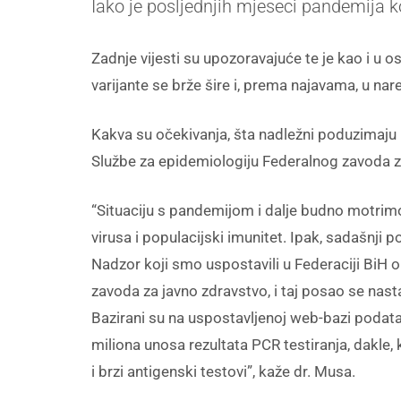
Iako je posljednjih mjeseci pandemija 
Zadnje vijesti su upozoravajuće te je kao i u 
varijante se brže šire i, prema najavama, u n
Kakva su očekivanja, šta nadležni poduzimaju i
Službe za epidemiologiju Federalnog zavoda z
“Situaciju s pandemijom i dalje budno motrimo.
virusa i populacijski imunitet. Ipak, sadašnji p
Nadzor koji smo uspostavili u Federaciji BiH o
zavoda za javno zdravstvo, i taj posao se nast
Bazirani su na uspostavljenoj web-bazi podata
miliona unosa rezultata PCR testiranja, dakle,
i brzi antigenski testovi”, kaže dr. Musa.