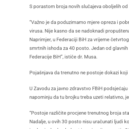
S porastom broja novih slučajeva oboljelih od
“Važno je da poduzimamo mjere opreza i pobri
virusa. Nije kasno da se nadoknadi propuštena 
Naprimjer, u Federaciji BiH za vrijeme četvrtog
smrtnih ishoda za 40 posto. Jedan od glavnih
Federacije BiH”, ističe dr. Musa.
Pojašnjava da trenutno ne postoje dokazi koji bi
U Zavodu za javno zdravstvo FBiH podsjećaju d
napominju da tu brojku treba uzeti relativno,
“Postoje različite procjene trenutnog broja s
Nadalje, u ovih 30 posto nisu uračunati ljudi ko