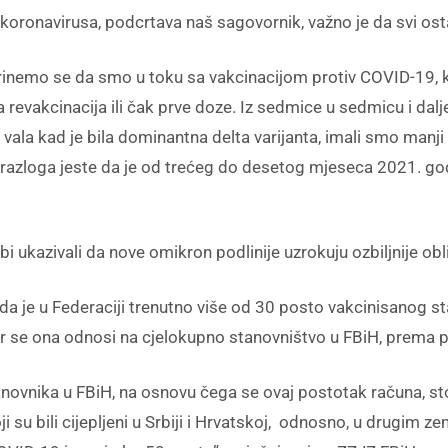
 koronavirusa, podcrtava naš sagovornik, važno je da svi os
nemo se da smo u toku sa vakcinacijom protiv COVID-19, ko
revakcinacija ili čak prve doze. Iz sedmice u sedmicu i dalj
 vala kad je bila dominantna delta varijanta, imali smo manji 
 razloga jeste da je od trećeg do desetog mjeseca 2021. g
 ukazivali da nove omikron podlinije uzrokuju ozbiljnije oblik
a je u Federaciji trenutno više od 30 posto vakcinisanog st
 jer se ona odnosi na cjelokupno stanovništvo u FBiH, prema
tanovnika u FBiH, na osnovu čega se ovaj postotak računa, s
ji su bili cijepljeni u Srbiji i Hrvatskoj, odnosno, u drugim 