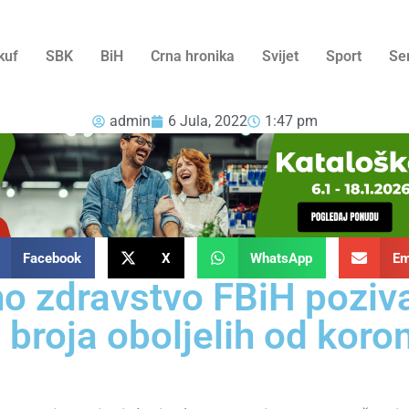
kuf
SBK
BiH
Crna hronika
Svijet
Sport
Se
admin
6 Jula, 2022
1:47 pm
Facebook
X
WhatsApp
Em
no zdravstvo FBiH poziv
 broja oboljelih od koro