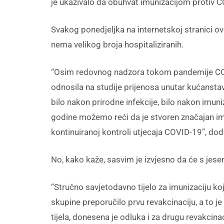
je ukazivalo da obuhvat imunizacijom protiv C
Svakog ponedjeljka na internetskoj stranici ov
nema velikog broja hospitaliziranih.
“Osim redovnog nadzora tokom pandemije COVID
odnosila na studije prijenosa unutar kućanstava
bilo nakon prirodne infekcije, bilo nakon imuni
godine možemo reći da je stvoren značajan imun
kontinuiranoj kontroli utjecaja COVID-19”, dod
No, kako kaže, sasvim je izvjesno da će s jesen
“Stručno savjetodavno tijelo za imunizaciju ko
skupine preporučilo prvu revakcinaciju, a to j
tijela, donesena je odluka i za drugu revakcina