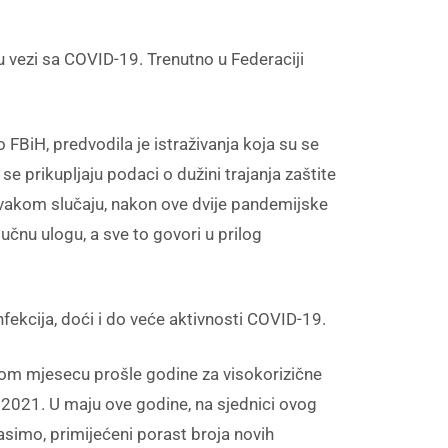
 u vezi sa COVID-19. Trenutno u Federaciji
iH, predvodila je istraživanja koja su se
se prikupljaju podaci o dužini trajanja zaštite
U svakom slučaju, nakon ove dvije pandemijske
čnu ulogu, a sve to govori u prilog
nfekcija, doći i do veće aktivnosti COVID-19.
setom mjesecu prošle godine za visokorizične
a 2021. U maju ove godine, na sjednici ovog
lasimo, primijećeni porast broja novih