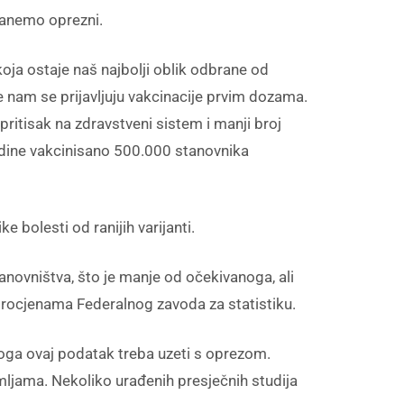
tanemo oprezni.
ja ostaje naš najbolji oblik odbrane od
e nam se prijavljuju vakcinacije prvim dozama.
pritisak na zdravstveni sistem i manji broj
odine vakcinisano 500.000 stanovnika
e bolesti od ranijih varijanti.
anovništva, što je manje od očekivanoga, ali
 procjenama Federalnog zavoda za statistiku.
toga ovaj podatak treba uzeti s oprezom.
zemljama. Nekoliko urađenih presječnih studija