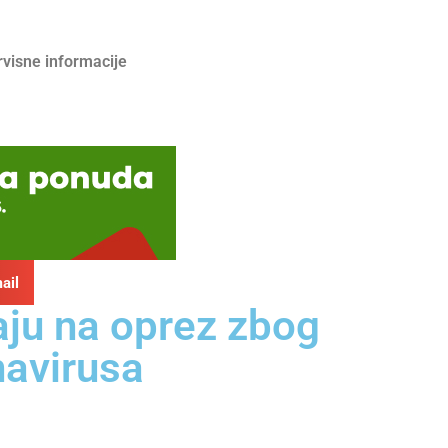
rvisne informacije
ail
aju na oprez zbog
navirusa