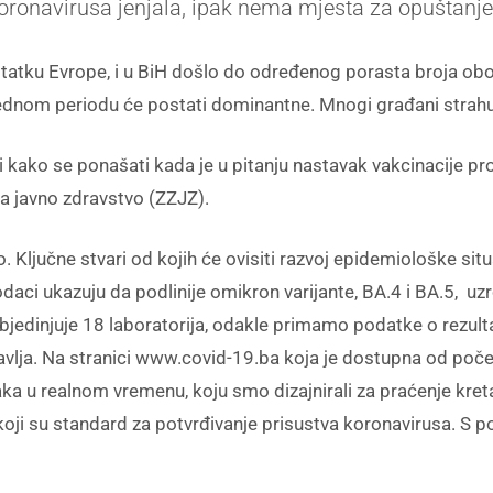
koronavirusa jenjala, ipak nema mjesta za opuštanje
ostatku Evrope, i u BiH došlo do određenog porasta broja obo
arednom periodu će postati dominantne. Mnogi građani strah
 kako se ponašati kada je u pitanju nastavak vakcinacije pro
a javno zdravstvo (ZZJZ).
 Ključne stvari od kojih će ovisiti razvoj epidemiološke sit
odaci ukazuju da podlinije omikron varijante, BA.4 i BA.5, uzr
bjedinjuje 18 laboratorija, odakle primamo podatke o rezult
avlja. Na stranici www.covid-19.ba koja je dostupna od poče
ka u realnom vremenu, koju smo dizajnirali za praćenje kret
 koji su standard za potvrđivanje prisustva koronavirusa. S 