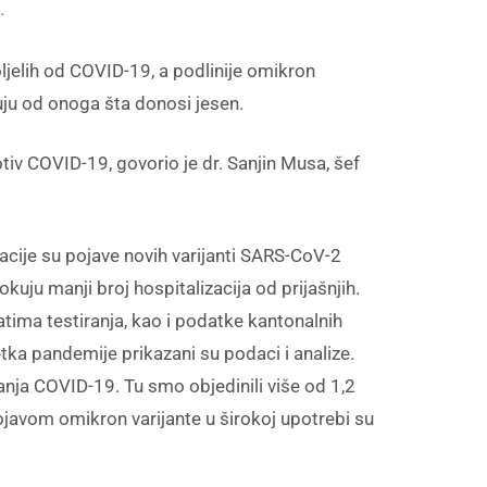
.
ljelih od COVID-19, a podlinije omikron
uju od onoga šta donosi jesen.
tiv COVID-19, govorio je dr. Sanjin Musa, šef
uacije su pojave novih varijanti SARS-CoV-2
okuju manji broj hospitalizacija od prijašnjih.
atima testiranja, kao i podatke kantonalnih
tka pandemije prikazani su podaci i analize.
anja COVID-19. Tu smo objedinili više od 1,2
pojavom omikron varijante u širokoj upotrebi su