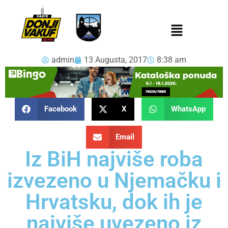
admin
13 Augusta, 2017
8:38 am
Facebook
X
WhatsApp
Email
Iz BiH najviše roba
izvezeno u Njemačku i
Hrvatsku, dok ih je
najviše uvezeno iz