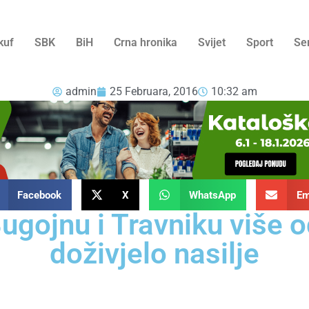
kuf
SBK
BiH
Crna hronika
Svijet
Sport
Se
admin
25 Februara, 2016
10:32 am
Facebook
X
WhatsApp
Em
 Bugojnu i Travniku više
doživjelo nasilje