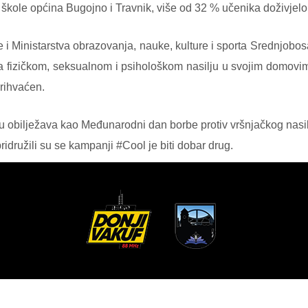
 škole općina Bugojno i Travnik, više od 32 % učenika doživjelo j
e i Ministarstva obrazovanja, nauke, kulture i sporta Srednjob
a fizičkom, seksualnom i psihološkom nasilju u svojim domovima, 
rihvaćen.
ru obilježava kao Međunarodni dan borbe protiv vršnjačkog nasil
idružili su se kampanji #Cool je biti dobar drug.